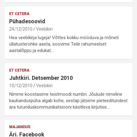
ET CETERA
Pühadesoovid
24/12/2010
Veebikiri
Hea veebikirja lugeja! Võttes kokku mööduva ja mõneti
üllatusterohke aasta, soovime Teile rahumeelset
aastalõppu ja edukat…
ET CETERA
Juhtkiri. Detsember 2010
10/12/2010
Veebikiri
Nimme koostasime teistmoodi numbri. Jõulude nimeline
kaubanduspüha algab kohe, sestap jätsime pieteeditundest
ära turunduskommunikatsiooni käsitleva kirjutise.…
MAJANDUS
Äri. Facebook