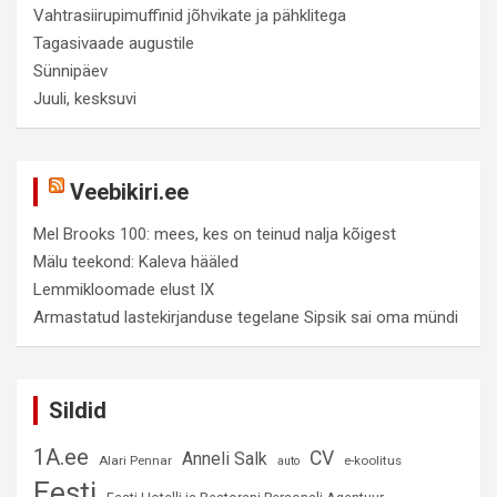
Vahtrasiirupimuffinid jõhvikate ja pähklitega
Tagasivaade augustile
Sünnipäev
Juuli, kesksuvi
Veebikiri.ee
Mel Brooks 100: mees, kes on teinud nalja kõigest
Mälu teekond: Kaleva hääled
Lemmikloomade elust IX
Armastatud lastekirjanduse tegelane Sipsik sai oma mündi
Sildid
1A.ee
CV
Anneli Salk
Alari Pennar
e-koolitus
auto
Eesti