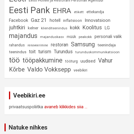
Eesti Hotelli ja Restorani Personali Agentuur
Eesti Pank
EHRA
ettekandja
etikett
Gaz 21
hotell
Innovatsioon
Facebook
inflatsioon
juhtkiri
Koolitus
kokk
LG
kelner
klienditeenindus
majandus
personali valik
müük
majanduskasv
peakokk
Samsung
restoran
rahandus
teenindaja
renoveerimine
Turundus
toit
turism
teenindus
turunduskommunikatsioon
töö
tööpakkumine
Vahur
uudised
tööturg
Valdo Vokksepp
Kõrbe
veebikiri
Veebikiri.ee
privaatsuspoliitka
avaneb klikkides siia ...
Natuke nihkes