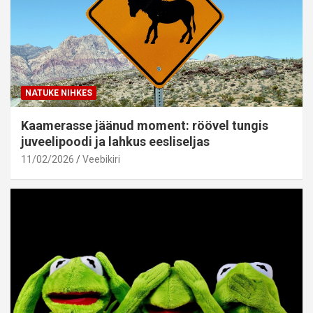
NATUKE NIHKES
Kaamerasse jäänud moment: röövel tungis
juveelipoodi ja lahkus eesliseljas
11/02/2026
Veebikiri