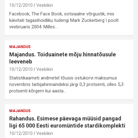
10/12/2010
Veebikiri
Facebook, The Face Book, sotsiaalne võrgustik, mis
käivitati tagasihoidliku tudengi Mark Zuckerberg`i poolt
veebruaris 2004. Milles…
MAJANDUS
Majandus. Toiduainete mõju hinnatõusule
leeveneb
10/12/2010
Veebikiri
Statistikaameti andmetel tõusis ostukorvi maksumus
novembris tarbijahinnaindeksi järgi 0,3 protsenti, olles 5,3
protsenti kõrgem kui aasta…
MAJANDUS
Rahandus. Esimese päevaga müüsid pangad
ligi 65 000 Eesti euromüntide stardikomplekti
10/12/2010
Veebikiri