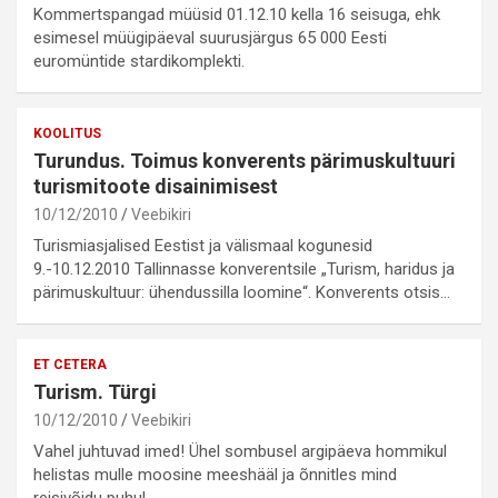
Kommertspangad müüsid 01.12.10 kella 16 seisuga, ehk
esimesel müügipäeval suurusjärgus 65 000 Eesti
euromüntide stardikomplekti.
KOOLITUS
Turundus. Toimus konverents pärimuskultuuri
turismitoote disainimisest
10/12/2010
Veebikiri
Turismiasjalised Eestist ja välismaal kogunesid
9.-10.12.2010 Tallinnasse konverentsile „Turism, haridus ja
pärimuskultuur: ühendussilla loomine“. Konverents otsis…
ET CETERA
Turism. Türgi
10/12/2010
Veebikiri
Vahel juhtuvad imed! Ühel sombusel argipäeva hommikul
helistas mulle moosine meeshääl ja õnnitles mind