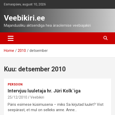
Skip
Esmaspäev, august 10, 2026
to
content
Veebikiri.ee
Majandusliku aktsendiga hea äraolemise veebiajakiri
Home
2010
detsember
Kuu:
detsember 2010
PERSOON
Intervjuu luuletaja hr. Jüri Kolk`iga
25/12/2010
Veebikiri
Päris esimese küsimusena – miks Sa kirjutad luulet? Vist
seepärast, et mul on selleks anne. Anne…