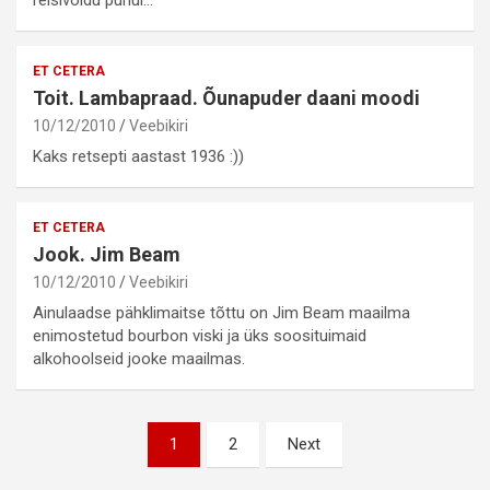
reisivõidu puhul…
ET CETERA
Toit. Lambapraad. Õunapuder daani moodi
10/12/2010
Veebikiri
Kaks retsepti aastast 1936 :))
ET CETERA
Jook. Jim Beam
10/12/2010
Veebikiri
Ainulaadse pähklimaitse tõttu on Jim Beam maailma
enimostetud bourbon viski ja üks soosituimaid
alkohoolseid jooke maailmas.
Postituste
1
2
Next
leheküljendus