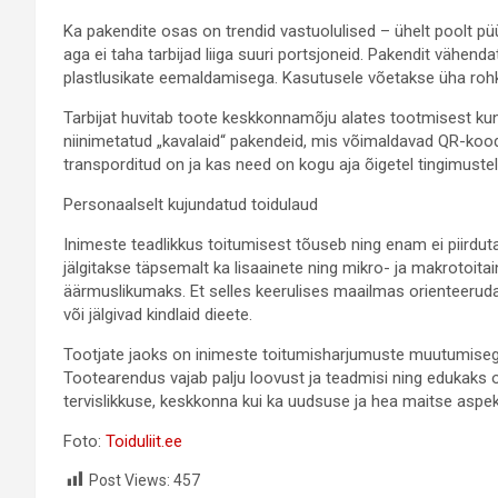
Ka pakendite osas on trendid vastuolulised – ühelt poolt 
aga ei taha tarbijad liiga suuri portsjoneid. Pakendit vähend
plastlusikate eemaldamisega. Kasutusele võetakse üha rohk
Tarbijat huvitab toote keskkonnamõju alates tootmisest kun
niinimetatud „kavalaid“ pakendeid, mis võimaldavad QR-koodi
transporditud on ja kas need on kogu aja õigetel tingimustel
Personaalselt kujundatud toidulaud
Inimeste teadlikkus toitumisest tõuseb ning enam ei piirduta 
jälgitakse täpsemalt ka lisaainete ning mikro- ja makrotoit
äärmuslikumaks. Et selles keerulises maailmas orienteerud
või jälgivad kindlaid dieete.
Tootjate jaoks on inimeste toitumisharjumuste muutumisega
Tootearendus vajab palju loovust ja teadmisi ning edukaks 
tervislikkuse, keskkonna kui ka uudsuse ja hea maitse aspek
Foto:
Toiduliit.ee
Post Views:
457