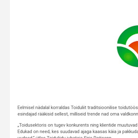
Eelmisel nädalal korraldas Toiduliit traditsioonilise toidutö
esindajad rääkisid sellest, milliseid trende nad oma valdko
„Toidusektoris on tugev konkurents ning klientide muutuvad s
Edukad on need, kes suudavad ajaga kaasas käia ja pakkuda k
uudsed,“ ütles Toiduliidu juhataja Sirje Potisepp.