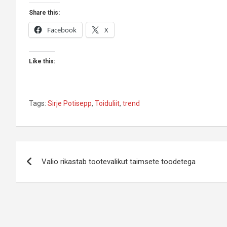
Share this:
Facebook
X
Like this:
Tags:
Sirje Potisepp
,
Toiduliit
,
trend
Navigeerimine
Valio rikastab tootevalikut taimsete toodetega