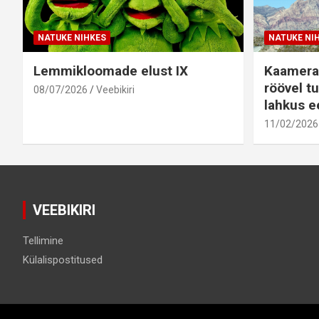
NATUKE NIHKES
NATUKE NI
Lemmikloomade elust IX
Kaamera
röövel tu
08/07/2026
Veebikiri
lahkus ee
11/02/2026
VEEBIKIRI
Tellimine
Külalispostitused