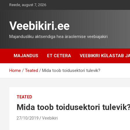
Skip
Reede, august 7, 2026
to
content
Veebikiri.ee
Majandusliku aktsendiga hea äraolemise veebiajakiri
MAJANDUS
ET CETERA
VEEBIKIRI KÜLASTAB JA
Home
Teated
Mida toob toidusektori tulevik?
TEATED
Mida toob toidusektori tulevik
27/10/2019
Veebikiri