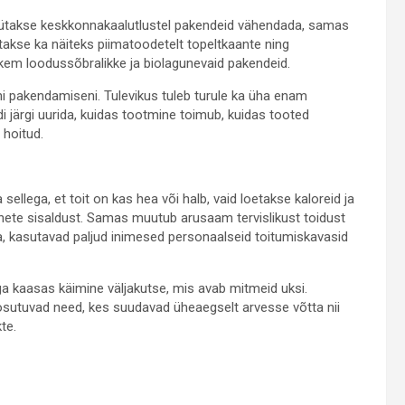
püütakse keskkonnakaalutlustel pakendeid vähendada, samas
atakse ka näiteks piimatoodetelt topeltkaante ning
em loodussõbralikke ja biolagunevaid pakendeid.
i pakendamiseni. Tulevikus tuleb turule ka üha enam
 järgi uurida, kuidas tootmine toimub, kuidas tooted
 hoitud.
sellega, et toit on kas hea või halb, vaid loetakse kaloreid ja
ainete sisaldust. Samas muutub arusaam tervislikust toidust
a, kasutavad paljud inimesed personaalseid toitumiskavasid
 kaasas käimine väljakutse, mis avab mitmeid uksi.
osutuvad need, kes suudavad üheaegselt arvesse võtta nii
te.