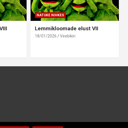
NATUKE NIHKES
III
Lemmikloomade elust VII
18/01/2026
Veebikiri