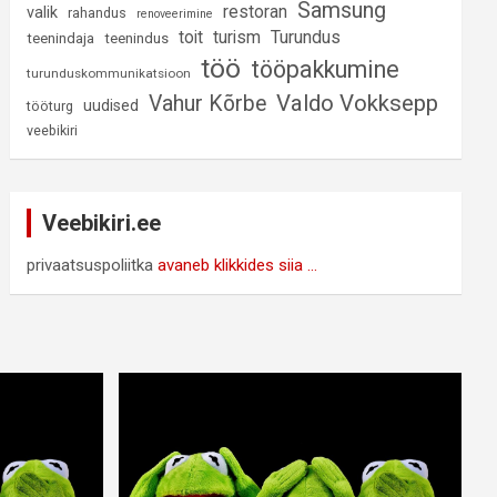
Samsung
restoran
valik
rahandus
renoveerimine
Turundus
toit
turism
teenindaja
teenindus
töö
tööpakkumine
turunduskommunikatsioon
Valdo Vokksepp
Vahur Kõrbe
uudised
tööturg
veebikiri
Veebikiri.ee
privaatsuspoliitka
avaneb klikkides siia ...