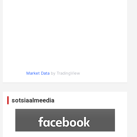
Market Data
by TradingView
sotsiaalmeedia