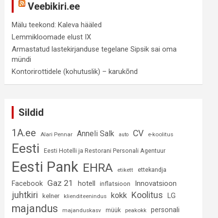
Veebikiri.ee
Mälu teekond: Kaleva hääled
Lemmikloomade elust IX
Armastatud lastekirjanduse tegelane Sipsik sai oma
mündi
Kontorirottidele (kohutuslik) – karukõnd
Sildid
1A.ee
CV
Anneli Salk
Alari Pennar
e-koolitus
auto
Eesti
Eesti Hotelli ja Restorani Personali Agentuur
Eesti Pank
EHRA
ettekandja
etikett
Gaz 21
hotell
Innovatsioon
Facebook
inflatsioon
juhtkiri
Koolitus
kokk
LG
kelner
klienditeenindus
majandus
personali
müük
majanduskasv
peakokk