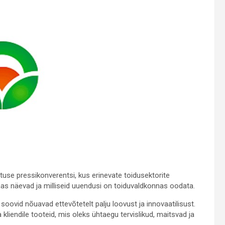
östuse pressikonverentsi, kus erinevate toidusektorite
nnas näevad ja milliseid uuendusi on toiduvaldkonnas oodata.
oovid nõuavad ettevõtetelt palju loovust ja innovaatilisust.
liendile tooteid, mis oleks ühtaegu tervislikud, maitsvad ja