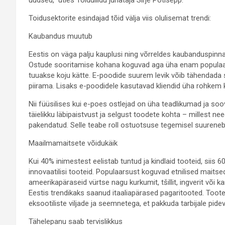
Toidusektorite esindajad tõid välja viis olulisemat trendi:
Kaubandus muutub
Eestis on väga palju kauplusi ning võrreldes kaubanduspin
Ostude sooritamise kohana koguvad aga üha enam populaars
tuuakse koju kätte. E-poodide suurem levik võib tähendada s
piirama. Lisaks e-poodidele kasutavad kliendid üha rohkem k
Nii füüsilises kui e-poes ostlejad on üha teadlikumad ja soo
täielikku läbipaistvust ja selgust toodete kohta – millest n
pakendatud. Selle teabe roll ostuotsuse tegemisel suureneb
Maailmamaitsete võidukäik
Kui 40% inimestest eelistab tuntud ja kindlaid tooteid, siis
innovaatilisi tooteid. Populaarsust koguvad etnilised maitsed,
ameerikapäraseid vürtse nagu kurkumit, tšillit, ingverit või
Eestis trendikaks saanud itaaliapärased pagaritooted. Toote
eksootiliste viljade ja seemnetega, et pakkuda tarbijale pidev
Tähelepanu saab tervislikkus