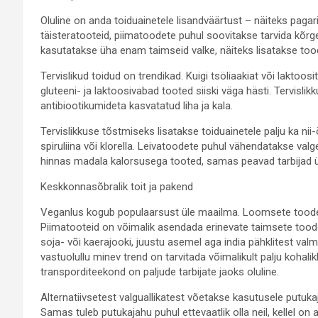
Oluline on anda toiduainetele lisandväärtust – näiteks paga
täisteratooteid, piimatoodete puhul soovitakse tarvida kõr
kasutatakse üha enam taimseid valke, näiteks lisatakse tood
Tervislikud toidud on trendikad. Kuigi tsöliaakiat või lakto
gluteeni- ja laktoosivabad tooted siiski väga hästi. Tervisli
antibiootikumideta kasvatatud liha ja kala.
Tervislikkuse tõstmiseks lisatakse toiduainetele palju ka ni
spiruliina või klorella. Leivatoodete puhul vähendatakse valg
hinnas madala kalorsusega tooted, samas peavad tarbijad ü
Keskkonnasõbralik toit ja pakend
Veganlus kogub populaarsust üle maailma. Loomsete toodete
Piimatooteid on võimalik asendada erinevate taimsete too
soja- või kaerajooki, juustu asemel aga india pähklitest val
vastuolullu minev trend on tarvitada võimalikult palju kohalikk
transporditeekond on paljude tarbijate jaoks oluline.
Alternatiivsetest valguallikatest võetakse kasutusele putuka
Samas tuleb putukajahu puhul ettevaatlik olla neil, kellel on 