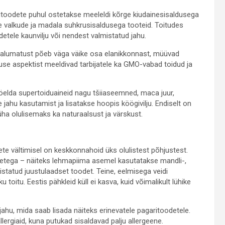
ritoodete puhul ostetakse meeleldi kõrge kiudainesisaldusega
ge valkude ja madala suhkrusisaldusega tooteid. Toitudes
etele kaunvilju või nendest valmistatud jahu.
ositalumatust põeb väga väike osa elanikkonnast, müüvad
kkuse aspektist meeldivad tarbijatele ka GMO-vabad toidud ja
i-öelda supertoiduaineid nagu tšiiaseemned, maca juur,
e jahu kasutamist ja lisatakse hoopis köögivilju. Endiselt on
ha olulisemaks ka naturaalsust ja värskust.
 vältimisel on keskkonnahoid üks olulistest põhjustest.
detega – näiteks lehmapiima asemel kasutatakse mandli-,
mistatud juustulaadset toodet. Teine, eelmisega veidi
u toitu. Eestis pähkleid küll ei kasva, kuid võimalikult lühike
jahu, mida saab lisada näiteks erinevatele pagaritoodetele.
allergiaid, kuna putukad sisaldavad palju allergeene.