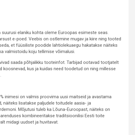
na suurusi elaniku kohta oleme Euroopas esimeste seas.
ust e-poed. Veebis on ostlemine mugav ja kiire ning tooted
eda, et füüsiliste poodide lahtiolekuaegu hakatakse näiteks
a valmistoidu koju tellimise võimalusi.
vivad saada põhjalikku tooteinfot. Tarbijad ootavad tootjatelt
eed koosnevad, kus ja kuidas need toodetud on ning millesse
.
 60% inimesi on valmis proovima uusi maitseid ja avastama
 näiteks lisatakse paljudele toitudele aasia- ja
 kardemoni. Mõjutusi tuleb ka Lõuna-Euroopast, näiteks on
arenduses kombineeritakse traditsioonilisi Eesti toite
alt midagi uudset ja huvitavat.