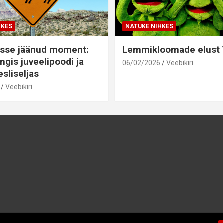
HKES
NATUKE NIHKES
sse jäänud moment:
Lemmikloomade elust V
ngis juveelipoodi ja
06/02/2026
Veebikiri
sliseljas
Veebikiri