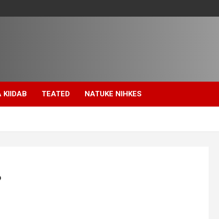
 KIIDAB
TEATED
NATUKE NIHKES
?