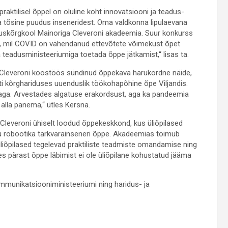
praktilisel õppel on oluline koht innovatsiooni ja teadus-
 tõsine puudus inseneridest. Oma valdkonna lipulaevana
tluskõrgkool Mainoriga Cleveroni akadeemia. Suur konkurss
l, mil COVID on vähendanud ettevõtete võimekust õpet
teadusministeeriumiga toetada õppe jätkamist,“ lisas ta.
a Cleveroni koostöös sündinud õppekava harukordne näide,
itati kõrghariduses uuenduslik töökohapõhine õpe Viljandis.
aga. Arvestades algatuse erakordsust, aga ka pandeemia
a alla panema,“ ütles Kersna.
 Cleveroni ühiselt loodud õppekeskkond, kus üliõpilased
ku robootika tarkvarainseneri õppe. Akadeemias toimub
 üliõpilased tegelevad praktiliste teadmiste omandamise ning
 pärast õppe läbimist ei ole üliõpilane kohustatud jääma
munikatsiooniministeeriumi ning haridus- ja