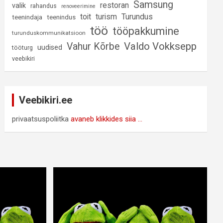
Samsung
restoran
valik
rahandus
renoveerimine
Turundus
toit
turism
teenindaja
teenindus
töö
tööpakkumine
turunduskommunikatsioon
Valdo Vokksepp
Vahur Kõrbe
uudised
tööturg
veebikiri
Veebikiri.ee
privaatsuspoliitka
avaneb klikkides siia ...