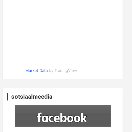
Market Data
by TradingView
sotsiaalmeedia