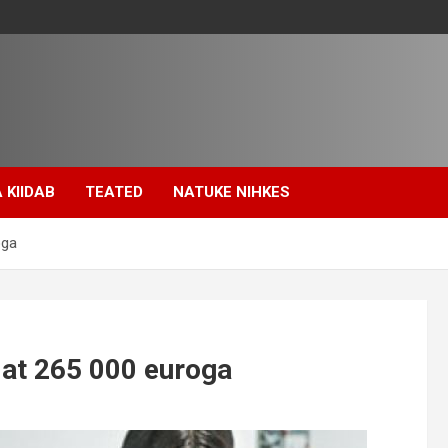
 KIIDAB
TEATED
NATUKE NIHKES
oga
iat 265 000 euroga