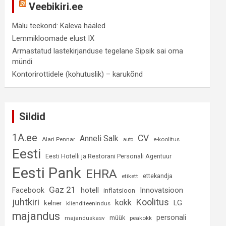
Veebikiri.ee
Mälu teekond: Kaleva hääled
Lemmikloomade elust IX
Armastatud lastekirjanduse tegelane Sipsik sai oma
mündi
Kontorirottidele (kohutuslik) – karukõnd
Sildid
1A.ee
CV
Anneli Salk
Alari Pennar
e-koolitus
auto
Eesti
Eesti Hotelli ja Restorani Personali Agentuur
Eesti Pank
EHRA
ettekandja
etikett
Gaz 21
hotell
Innovatsioon
Facebook
inflatsioon
juhtkiri
Koolitus
kokk
LG
kelner
klienditeenindus
majandus
personali
müük
majanduskasv
peakokk