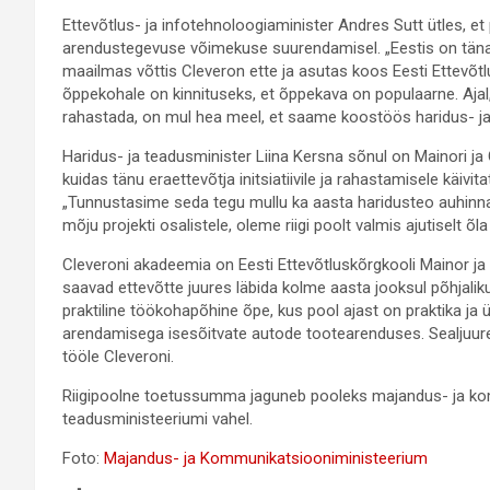
Ettevõtlus- ja infotehnoloogiaminister Andres Sutt ütles, et 
arendustegevuse võimekuse suurendamisel. „Eestis on täna
maailmas võttis Cleveron ette ja asutas koos Eesti Ettevõ
õppekohale on kinnituseks, et õppekava on populaarne. Aja
rahastada, on mul hea meel, et saame koostöös haridus- ja 
Haridus- ja teadusminister Liina Kersna sõnul on Mainori j
kuidas tänu eraettevõtja initsiatiivile ja rahastamisele käiv
„Tunnustasime seda tegu mullu ka aasta haridusteo auhinn
mõju projekti osalistele, oleme riigi poolt valmis ajutiselt õl
Cleveroni akadeemia on Eesti Ettevõtluskõrgkooli Mainor ja
saavad ettevõtte juures läbida kolme aasta jooksul põhjali
praktiline töökohapõhine õpe, kus pool ajast on praktika ja
arendamisega isesõitvate autode tootearenduses. Sealjuures
tööle Cleveroni.
Riigipoolne toetussumma jaguneb pooleks majandus- ja kom
teadusministeeriumi vahel.
Foto:
Majandus- ja Kommunikatsiooniministeerium