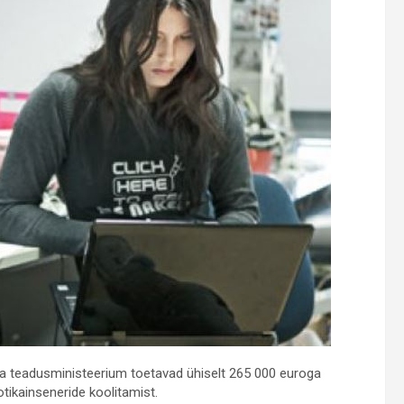
a teadusministeerium toetavad ühiselt 265 000 euroga
tikainseneride koolitamist.