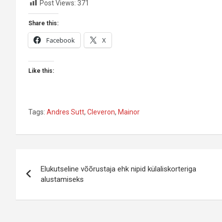
Post Views:
371
Share this:
Facebook
X
Like this:
Tags:
Andres Sutt
,
Cleveron
,
Mainor
Navigeerimine
Elukutseline võõrustaja ehk nipid külaliskorteriga
alustamiseks