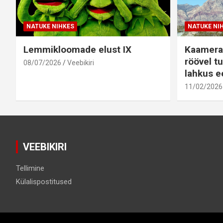
NATUKE NIHKES
NATUKE NI
Lemmikloomade elust IX
Kaamera
röövel tu
08/07/2026
Veebikiri
lahkus ee
11/02/2026
VEEBIKIRI
Tellimine
Külalispostitused