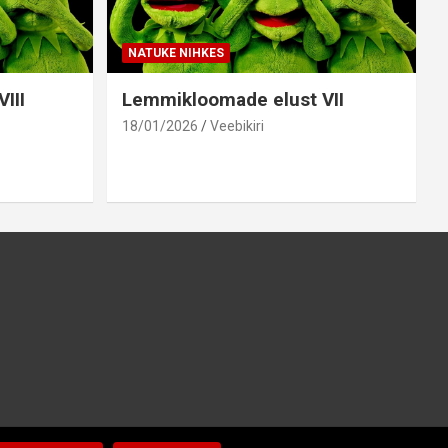
NATUKE NIHKES
III
Lemmikloomade elust VII
18/01/2026
Veebikiri