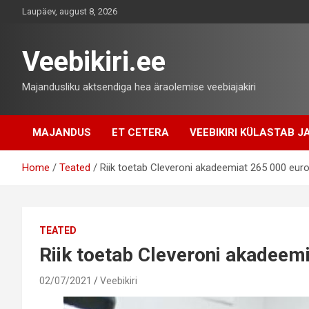
Skip
Laupäev, august 8, 2026
to
content
Veebikiri.ee
Majandusliku aktsendiga hea äraolemise veebiajakiri
MAJANDUS
ET CETERA
VEEBIKIRI KÜLASTAB JA
Home
Teated
Riik toetab Cleveroni akadeemiat 265 000 eur
TEATED
Riik toetab Cleveroni akadeem
02/07/2021
Veebikiri