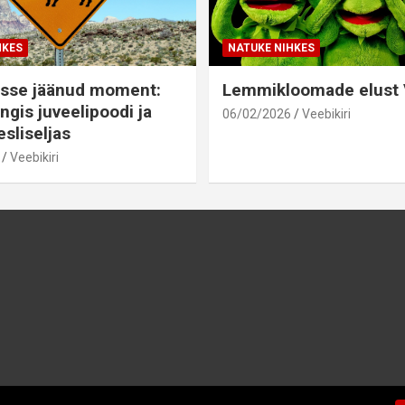
HKES
NATUKE NIHKES
sse jäänud moment:
Lemmikloomade elust V
ngis juveelipoodi ja
06/02/2026
Veebikiri
sliseljas
Veebikiri