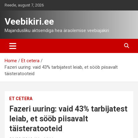
Skip
Reede, august 7, 2026
to
content
Veebikiri.ee
Majandusliku aktsendiga hea äraolemise veebiajakiri
Home
Et cetera
Fazeri uuring: vaid 43% tarbijatest leiab, et sööb piisavalt
täisteratooteid
ET CETERA
Fazeri uuring: vaid 43% tarbijatest
leiab, et sööb piisavalt
täisteratooteid