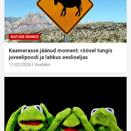
NATUKE NIHKES
Kaamerasse jäänud moment: röövel tungis
juveelipoodi ja lahkus eesliseljas
11/02/2026
Veebikiri