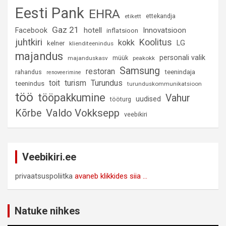
Eesti Pank
EHRA
ettekandja
etikett
Gaz 21
hotell
Innovatsioon
Facebook
inflatsioon
juhtkiri
Koolitus
kokk
LG
kelner
klienditeenindus
majandus
personali valik
müük
majanduskasv
peakokk
Samsung
restoran
rahandus
teenindaja
renoveerimine
Turundus
toit
turism
teenindus
turunduskommunikatsioon
töö
tööpakkumine
Vahur
uudised
tööturg
Valdo Vokksepp
Kõrbe
veebikiri
Veebikiri.ee
privaatsuspoliitka
avaneb klikkides siia ...
Natuke nihkes