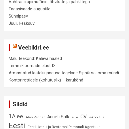
Vahtrasiirupimuffinid jõhvikate ja pähklitega
Tagasivaade augustile
Sünnipäev
Juuli, kesksuvi
Veebikiri.ee
Mälu teekond: Kaleva hääled
Lemmikloomade elust IX
Armastatud lastekirjanduse tegelane Sipsik sai oma mündi
Kontorirottidele (kohutuslik) – karukõnd
Sildid
1A.ee
CV
Anneli Salk
Alari Pennar
e-koolitus
auto
Eesti
Eesti Hotelli ja Restorani Personali Agentuur