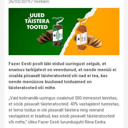
26/03/2019
Veebikiri
Fazer Eesti poolt läbi viidud uuringust selgub, et
enamus tarbijatest on veendunud, et nende menüü ei
sisalda piisavalt täisteratooteid või nad ei tea, kas
nende menüüsse kuuluvad toiduained on
täisteratooted või mitte.
„Vaid kolmandik uuringus osalenud 500 inimesest kinnitas,
et sööb piisavalt täisteratooteid. 43% vastajatest tunnistas,
et tema toidus ei ole piisavalt täistera ning veerand
vastajatest ei teadnud, kas sööb piisavalt täisteratooteid
või mitte,“ ütles Fazer Eesti turundusjuht Riina Eedra.