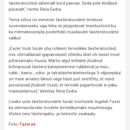
täisteratooteid vähemalt kord päevas. Seda pole kindlasti
piisavalt,“ nentis Riina Eedra.
Tema sõnul on inimeste täisteratoodete lembuse
süvendamiseks vaja teha nii järjepidevat teavitustööd kui
ka mitmekesistada poelettidel müüdavate täisteratoodete
valikut.
„Fazer toob turule üha rohkem tervislikke täisteratooteid,
mis võimaldavad igapäevaseid võileibu ühel või teisel moel
põnevamaks muuta. Märtsi algul lettidele jõudnud
krõmpsuval täistera kanepiseemne rukkileival ja nisu-,
rukki-, kaera-, odra- ja tatratäisterahelvestega 5-viljasepikul
on meie arvates läinud väga hästi just seetõttu, et need
purustavad jõuliselt müüti, et tervislik pagaritoode ei paku
maitseelamust,“ kinnitas Riina Eedra.
Lisaks uute täisteratoodete turule toomisele tegeleb Fazer
ka olemasolevate toodete tervislikumaks muutmisega,
tõstes neis täisterajahu- ja helveste osakaalu.
Foto:
Fazer.ee