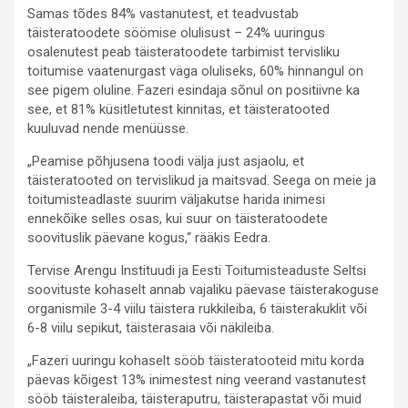
Samas tõdes 84% vastanutest, et teadvustab
täisteratoodete söömise olulisust – 24% uuringus
osalenutest peab täisteratoodete tarbimist tervisliku
toitumise vaatenurgast väga oluliseks, 60% hinnangul on
see pigem oluline. Fazeri esindaja sõnul on positiivne ka
see, et 81% küsitletutest kinnitas, et täisteratooted
kuuluvad nende menüüsse.
„Peamise põhjusena toodi välja just asjaolu, et
täisteratooted on tervislikud ja maitsvad. Seega on meie ja
toitumisteadlaste suurim väljakutse harida inimesi
ennekõike selles osas, kui suur on täisteratoodete
soovituslik päevane kogus,“ rääkis Eedra.
Tervise Arengu Instituudi ja Eesti Toitumisteaduste Seltsi
soovituste kohaselt annab vajaliku päevase täisterakoguse
organismile 3-4 viilu täistera rukkileiba, 6 täisterakuklit või
6-8 viilu sepikut, täisterasaia või näkileiba.
„Fazeri uuringu kohaselt sööb täisteratooteid mitu korda
päevas kõigest 13% inimestest ning veerand vastanutest
sööb täisteraleiba, täisteraputru, täisterapastat või muid