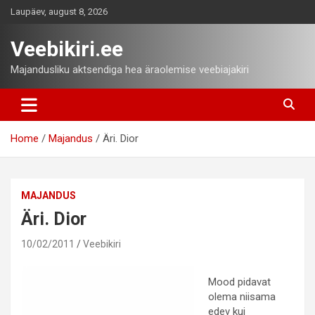
Skip
Laupäev, august 8, 2026
to
content
Veebikiri.ee
Majandusliku aktsendiga hea äraolemise veebiajakiri
Home
Majandus
Äri. Dior
MAJANDUS
Äri. Dior
10/02/2011
Veebikiri
Mood pidavat
olema niisama
edev kui