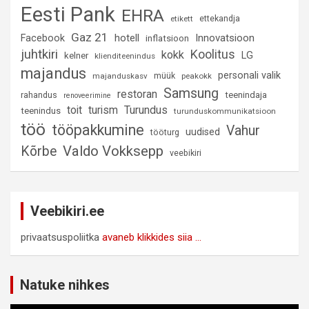
Eesti Pank
EHRA
ettekandja
etikett
Gaz 21
hotell
Innovatsioon
Facebook
inflatsioon
juhtkiri
Koolitus
kokk
LG
kelner
klienditeenindus
majandus
personali valik
müük
majanduskasv
peakokk
Samsung
restoran
rahandus
teenindaja
renoveerimine
Turundus
toit
turism
teenindus
turunduskommunikatsioon
töö
tööpakkumine
Vahur
uudised
tööturg
Valdo Vokksepp
Kõrbe
veebikiri
Veebikiri.ee
privaatsuspoliitka
avaneb klikkides siia ...
Natuke nihkes