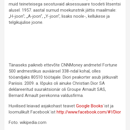
muid teineteisega seostuvaid aksessuaare toodeti litsentsi
alusel. 1957. aastal surnud moekunstnik jättis maailmale:
„H-joon“; „A-joon“, „Y-joon“, lisaks noole-, kellukese ja
telgikujulise joone.
Tänaseks paikneb ettevõte CNNMoney andmetel Fortune
500 andmestikus auväärsel 338-ndal kohal, olles
tööandjaks 80510 töötajale. Diori peakorter asub jätkuvalt
Pariisis. 2009. a. lõpuks oli ainuke Christian Dior SA
deklareeritud suuraktsionär oli Groupe Arnault SAS,
Bernard Arnault perekonna valdusfirma.
Huvilised leiavad asjakohast teavet
Google Books
`ist ja
loomulikult Facebook`ist
http://www.facebook.com/#!/Dior
Foto. wikipedia.com