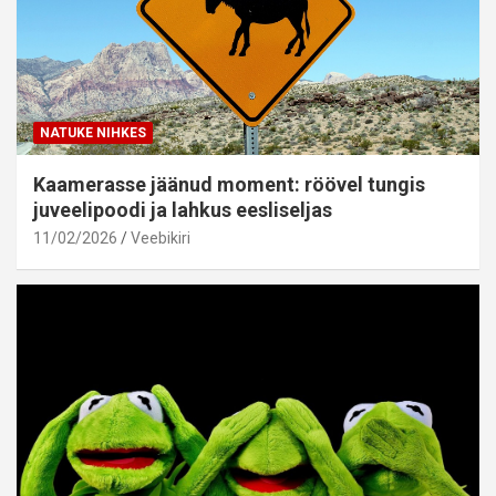
NATUKE NIHKES
Kaamerasse jäänud moment: röövel tungis
juveelipoodi ja lahkus eesliseljas
11/02/2026
Veebikiri