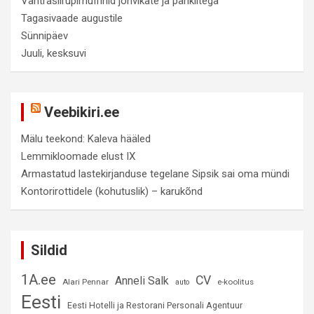
Vahtrasiirupimuffinid jõhvikate ja pähklitega
Tagasivaade augustile
Sünnipäev
Juuli, kesksuvi
Veebikiri.ee
Mälu teekond: Kaleva hääled
Lemmikloomade elust IX
Armastatud lastekirjanduse tegelane Sipsik sai oma mündi
Kontorirottidele (kohutuslik) – karukõnd
Sildid
1A.ee
CV
Anneli Salk
Alari Pennar
e-koolitus
auto
Eesti
Eesti Hotelli ja Restorani Personali Agentuur