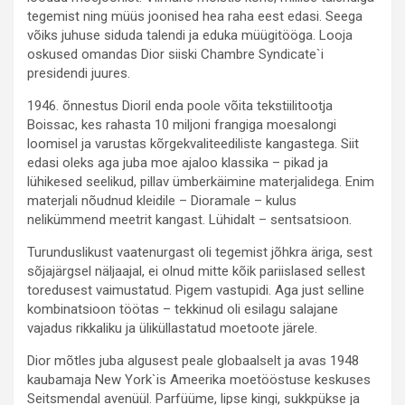
tegemist ning müüs joonised hea raha eest edasi. Seega
võiks juhuse siduda talendi ja eduka müügitööga. Looja
oskused omandas Dior siiski Chambre Syndicate`i
presidendi juures.
1946. õnnestus Dioril enda poole võita tekstiilitootja
Boissac, kes rahasta 10 miljoni frangiga moesalongi
loomisel ja varustas kõrgekvaliteediliste kangastega. Siit
edasi oleks aga juba moe ajaloo klassika – pikad ja
lühikesed seelikud, pillav ümberkäimine materjalidega. Enim
materjali nõudnud kleidile – Dioramale – kulus
nelikümmend meetrit kangast. Lühidalt – sentsatsioon.
Turunduslikust vaatenurgast oli tegemist jõhkra äriga, sest
sõjajärgsel näljaajal, ei olnud mitte kõik pariislased sellest
toredusest vaimustatud. Pigem vastupidi. Aga just selline
kombinatsioon töötas – tekkinud oli esilagu salajane
vajadus rikkaliku ja üliküllastatud moetoote järele.
Dior mõtles juba algusest peale globaalselt ja avas 1948
kaubamaja New York`is Ameerika moetööstuse keskuses
Seitsmendal avenüül. Parfüüme, lipse kingi, sukkpükse ja