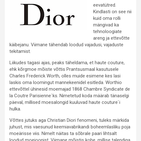
eevatütred.
Kindlasti on see nii
kuid oma rolli
mängivad ka
tehnoloogiate
areng ja ettevõtte
käibejanu. Viimane tähendab loodud vajadusi, vajaduste
tekitamist.
Liikudes tagasi ajas, peaks täheldama, et haute couture,
ehk kõrgmoe mõiste võttis Prantsusmaal kasutusele
Charles Frederick Worth, olles muide esimene kes lasi
laskis oma loomingut mannekeenidel esitleda. Worthio
ettevõttel ühinesid moemajad 1868 Chambre Syndicate de
la Coutre Parisienne`ks. Nimetetud koda määrab tänaselgi
päeval, millised moesalongid kuuluvad haute couture`i
hulka.
Võttes jutuks aga Christian Diori fenomeni, tuleks märkida
juhust, mis vaesunud keemiavabrikandi boheemlasliku poja
moeärisse viis. Nimelt näitas ta sõbrale paari lihtsalt
loodud moejoonist. Viimane mõistis kohe, millise talendiga