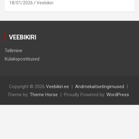
18/01/2026
Veebikiri
VEEBIKIRI
Tellimine
Külalispostitused
Copyright © 2026
Veebikiri.ee
Andmekaitsetingimused
Theme by:
Theme Horse
Proudly Powered by:
WordPress