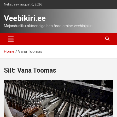
Skip
Neljapäev, august 6, 2026
to
content
Veebikiri.ee
Majandusliku aktsendiga hea äraolemise veebiajakiri
Home
Vana Toomas
Silt:
Vana Toomas