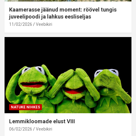
Kaamerasse jäänud moment: röövel tungis
juveelipoodi ja lahkus eesliseljas
11/02/2026
Veebikiri
NATUKE NIHKES
Lemmikloomade elust VIII
06/02/2026
Veebikiri