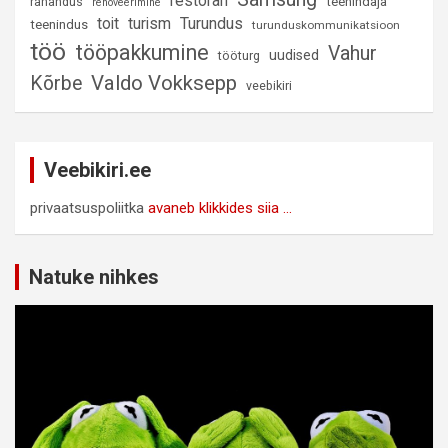
restoran
rahandus
teenindaja
renoveerimine
Turundus
toit
turism
teenindus
turunduskommunikatsioon
töö
tööpakkumine
Vahur
uudised
tööturg
Valdo Vokksepp
Kõrbe
veebikiri
Veebikiri.ee
privaatsuspoliitka
avaneb klikkides siia ...
Natuke nihkes