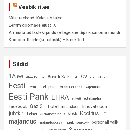
Veebikiri.ee
Mälu teekond: Kaleva hääled
Lemmikloomade elust IX
Armastatud lastekirjanduse tegelane Sipsik sai oma mündi
Kontorirottidele (kohutuslik) – karukõnd
Sildid
1A.ee
CV
Anneli Salk
Alari Pennar
e-koolitus
auto
Eesti
Eesti Hotelli ja Restorani Personali Agentuur
Eesti Pank
EHRA
ettekandja
etikett
Gaz 21
hotell
Innovatsioon
Facebook
inflatsioon
juhtkiri
Koolitus
kokk
LG
kelner
klienditeenindus
majandus
personali valik
müük
majanduskasv
peakokk
Samsung