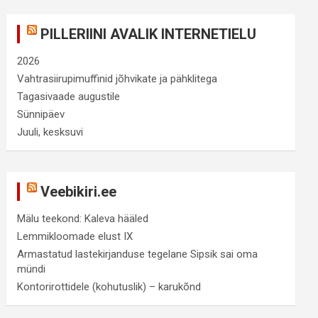
PILLERIINI AVALIK INTERNETIELU
2026
Vahtrasiirupimuffinid jõhvikate ja pähklitega
Tagasivaade augustile
Sünnipäev
Juuli, kesksuvi
Veebikiri.ee
Mälu teekond: Kaleva hääled
Lemmikloomade elust IX
Armastatud lastekirjanduse tegelane Sipsik sai oma
mündi
Kontorirottidele (kohutuslik) – karukõnd