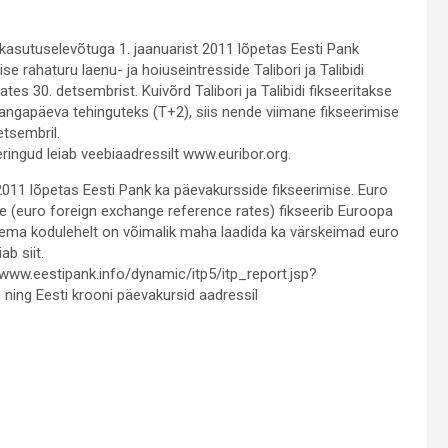
asutuselevõtuga 1. jaanuarist 2011 lõpetas Eesti Pank
e rahaturu laenu- ja hoiuseintresside Talibori ja Talibidi
tes 30. detsembrist. Kuivõrd Talibori ja Talibidi fikseeritakse
angapäeva tehinguteks (T+2), siis nende viimane fikseerimise
etsembril.
eringud leiab veebiaadressilt www.euribor.org.
 2011 lõpetas Eesti Pank ka päevakursside fikseerimise. Euro
 (euro foreign exchange reference rates) fikseerib Euroopa
tema kodulehelt on võimalik maha laadida ka värskeimad euro
b siit.
 www.eestipank.info/dynamic/itp5/itp_report.jsp?
g Eesti krooni päevakursid aadressil