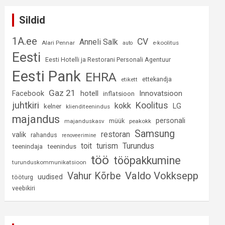
Sildid
1A.ee
CV
Anneli Salk
Alari Pennar
e-koolitus
auto
Eesti
Eesti Hotelli ja Restorani Personali Agentuur
Eesti Pank
EHRA
ettekandja
etikett
Gaz 21
hotell
Innovatsioon
Facebook
inflatsioon
juhtkiri
Koolitus
kokk
LG
kelner
klienditeenindus
majandus
personali
müük
majanduskasv
peakokk
Samsung
restoran
valik
rahandus
renoveerimine
Turundus
toit
turism
teenindaja
teenindus
töö
tööpakkumine
turunduskommunikatsioon
Valdo Vokksepp
Vahur Kõrbe
uudised
tööturg
veebikiri