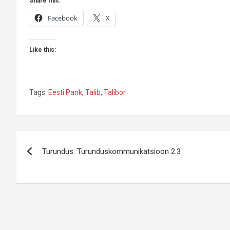
Share this:
Facebook
X
Like this:
Tags:
Eesti Pank
,
Talib
,
Talibor
Navigeerimine
Turundus. Turunduskommunikatsioon 2.3