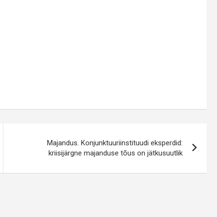
Majandus. Konjunktuuriinstituudi eksperdid:
kriisijärgne majanduse tõus on jätkusuutlik