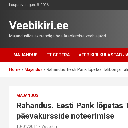
Skip
Laupäev, august 8, 2026
to
content
Veebikiri.ee
Majandusliku aktsendiga hea äraolemise veebiajakiri
MAJANDUS
ET CETERA
VEEBIKIRI KÜLASTAB JA
Home
Majandus
Rahandus. Eesti Pank lõpetas Talibori ja Tal
MAJANDUS
Rahandus. Eesti Pank lõpetas Ta
päevakursside noteerimise
10/01/2011
Veebikiri