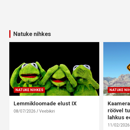
Natuke nihkes
NATUKE NIHKES
NATUKE NI
Lemmikloomade elust IX
Kaamera
röövel tu
08/07/2026
Veebikiri
lahkus ee
11/02/2026