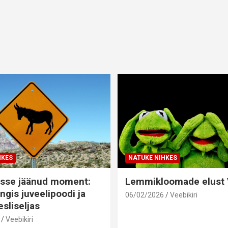
HKES
NATUKE NIHKES
sse jäänud moment:
Lemmikloomade elust V
ngis juveelipoodi ja
06/02/2026
Veebikiri
sliseljas
Veebikiri