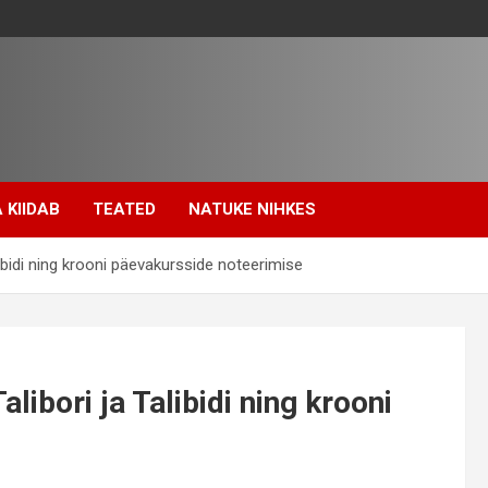
 KIIDAB
TEATED
NATUKE NIHKES
ibidi ning krooni päevakursside noteerimise
libori ja Talibidi ning krooni