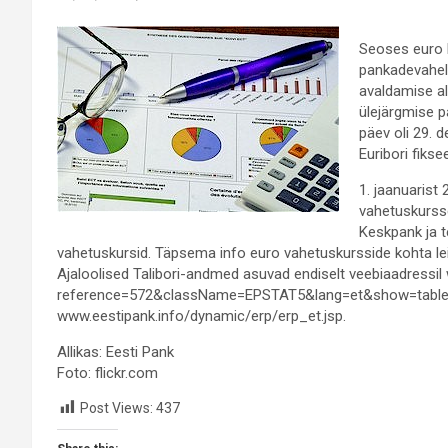
Seoses euro k
pankadevahelis
avaldamise ala
ülejärgmise p
päev oli 29. d
Euribori fikse
1. jaanuarist
vahetuskursse
Keskpank ja 
vahetuskursid. Täpsema info euro vahetuskursside kohta leia
Ajaloolised Talibori-andmed asuvad endiselt veebiaadressil
reference=572&className=EPSTAT5&lang=et&show=table nin
www.eestipank.info/dynamic/erp/erp_et.jsp.
Allikas: Eesti Pank
Foto: flickr.com
Post Views:
437