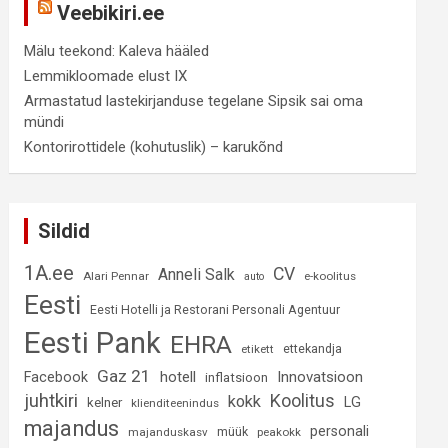
Veebikiri.ee
Mälu teekond: Kaleva hääled
Lemmikloomade elust IX
Armastatud lastekirjanduse tegelane Sipsik sai oma
mündi
Kontorirottidele (kohutuslik) – karukõnd
Sildid
1A.ee
CV
Anneli Salk
Alari Pennar
e-koolitus
auto
Eesti
Eesti Hotelli ja Restorani Personali Agentuur
Eesti Pank
EHRA
ettekandja
etikett
Gaz 21
hotell
Innovatsioon
Facebook
inflatsioon
juhtkiri
Koolitus
kokk
LG
kelner
klienditeenindus
majandus
personali
müük
majanduskasv
peakokk