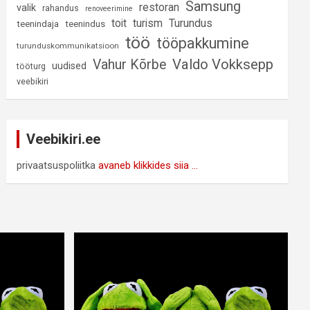
Samsung
restoran
valik
rahandus
renoveerimine
Turundus
toit
turism
teenindaja
teenindus
töö
tööpakkumine
turunduskommunikatsioon
Valdo Vokksepp
Vahur Kõrbe
uudised
tööturg
veebikiri
Veebikiri.ee
privaatsuspoliitka
avaneb klikkides siia ...