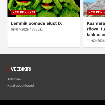
NATUKE NIHKES
NATUKE NI
Lemmikloomade elust IX
Kaamera
röövel tu
08/07/2026
Veebikiri
lahkus ee
11/02/2026
VEEBIKIRI
Tellimine
Külalispostitused