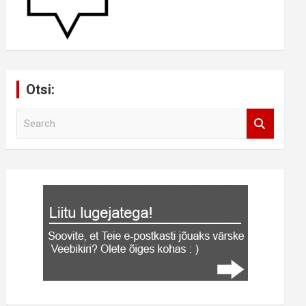
Otsi:
S
e
a
r
c
h