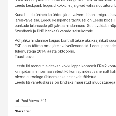
3,45280 LTL (vastab Leedu liti praegu kehtivale keskkursi
Leedu keskpank leppisid kokku, et jälgivad välisvaluutaturul L
Kuna Leedu ühineb ka ühtse järelevalvemehhanismiga, lähe
järelevalve alla. Leedu keskpanga taotlusel on Leedu koos 18
pankade bilansside põhjalikus hindamises. See avaldab mõ
Swedbank ja DNB bankas) varade seisukorrale.
Põhjaliku hindamise käigus kontrollitakse üksikasjalikult su
EKP asub täitma oma järelevalveülesandeid. Leedu pankade
tulemustega 2014. aasta oktoobris.
Taustteave:
Leedu liti arengut jälgitakse kokkuleppe kohaselt ERM2 ko
kinnipidamine normaalsetest kõikumispiiridest vähemalt kah
olema euroalaga ühinemiseks eelnevalt täidetud.
Leedu liti vahetuskurss on kindlaks määratud muudatusega 
Post Views:
501
Share this: