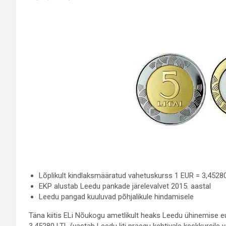
Lõplikult kindlaksmääratud vahetuskurss 1 EUR = 3,4528
EKP alustab Leedu pankade järelevalvet 2015. aastal
Leedu pangad kuuluvad põhjalikule hindamisele
Täna kiitis ELi Nõukogu ametlikult heaks Leedu ühinemise eu