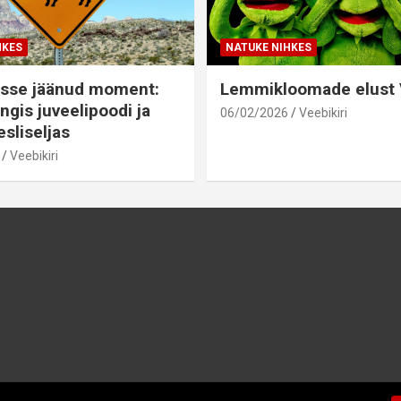
HKES
NATUKE NIHKES
sse jäänud moment:
Lemmikloomade elust V
ngis juveelipoodi ja
06/02/2026
Veebikiri
sliseljas
Veebikiri