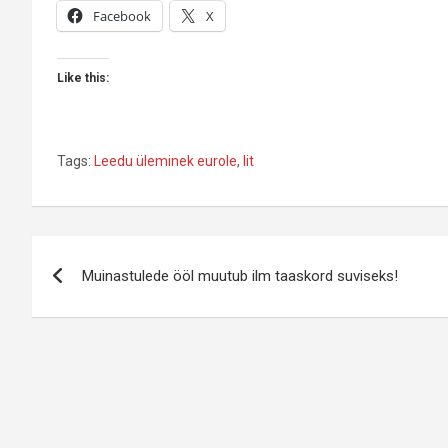
Facebook
X
Like this:
Tags:
Leedu üleminek eurole
,
lit
Navigeerimine
Muinastulede ööl muutub ilm taaskord suviseks!