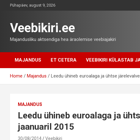
Skip
Pühapäev, august 9, 2026
to
content
Veebikiri.ee
Majandusliku aktsendiga hea äraolemise veebiajakiri
MAJANDUS
ET CETERA
VEEBIKIRI KÜLASTAB JA
Home
Majandus
Leedu ühineb euroalaga ja ühtse järelevalv
MAJANDUS
Leedu ühineb euroalaga ja üht
jaanuaril 2015
30/08/2014
Veebikiri