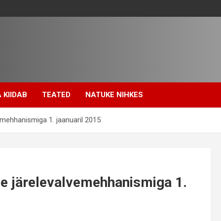
 KIIDAB
TEATED
NATUKE NIHKES
emehhanismiga 1. jaanuaril 2015
se järelevalvemehhanismiga 1.