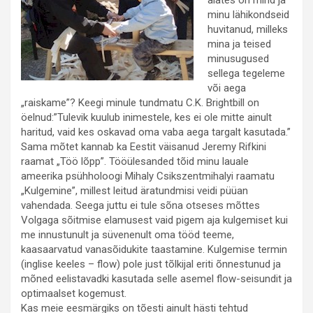
alates on mind ja
minu lähikondseid
huvitanud, milleks
mina ja teised
minusugused
sellega tegeleme
või aega
„raiskame”? Keegi minule tundmatu C.K. Brightbill on
öelnud:”Tulevik kuulub inimestele, kes ei ole mitte ainult
haritud, vaid kes oskavad oma vaba aega targalt kasutada.”
Sama mõtet kannab ka Eestit väisanud Jeremy Rifkini
raamat „Töö lõpp”. Tööülesanded tõid minu lauale
ameerika psühholoogi Mihaly Csikszentmihalyi raamatu
„Kulgemine”, millest leitud äratundmisi veidi püüan
vahendada. Seega juttu ei tule sõna otseses mõttes
Volgaga sõitmise elamusest vaid pigem aja kulgemiset kui
me innustunult ja süvenenult oma tööd teeme,
kaasaarvatud vanasõidukite taastamine. Kulgemise termin
(inglise keeles – flow) pole just tõlkijal eriti õnnestunud ja
mõned eelistavadki kasutada selle asemel flow-seisundit ja
optimaalset kogemust.
Kas meie eesmärgiks on tõesti ainult hästi tehtud