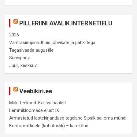
PILLERIINI AVALIK INTERNETIELU
2026
Vahtrasiirupimuffinid jõhvikate ja pähklitega
Tagasivaade augustile
Sünnipäev
Juuli, kesksuvi
Veebikiri.ee
Mälu teekond: Kaleva hääled
Lemmikloomade elust IX
Armastatud lastekirjanduse tegelane Sipsik sai oma mündi
Kontorirottidele (kohutuslik) – karukõnd