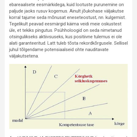
ebareaalsete eesmärkidega, kuid lootuste purunemine on
paljude jaoks rusuv kogemus. Ainult jõukohase väljakutse
korral tajume seda mõnusat eneseteostust, nn. kulgemist.
Tegelikult peavad eesmärgid käima veidi meie oskustest
üle, et tekiks pingutus. Psühholoogid on seda nimetanud
otsingulikseks aktiivsuseks, kus positiivne tulemus ei ole
alati garanteeritud. Latt tuleb tõsta rekordkõrgusele. Sellisel
juhul tõlgendame potensiaalseid ohte nauditavate
väljakutsetena.