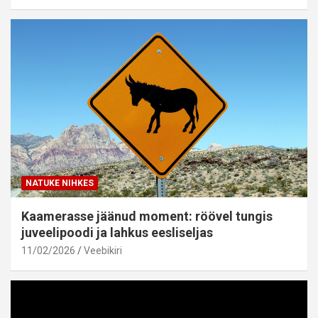
NATUKE NIHKES
Kaamerasse jäänud moment: röövel tungis
juveelipoodi ja lahkus eesliseljas
11/02/2026
Veebikiri