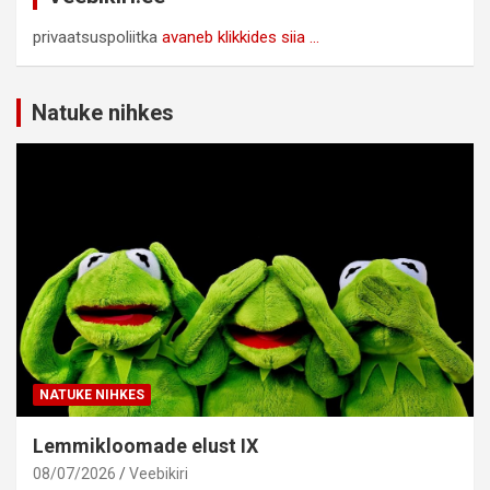
privaatsuspoliitka
avaneb klikkides siia ...
Natuke nihkes
NATUKE NIHKES
Lemmikloomade elust IX
08/07/2026
Veebikiri