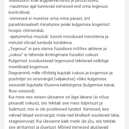
teadvusest kõik argipäevamured ja pettumused;
-nautimise ajal tunnevad inimesed end oma tegevusi
kontrollivat;
-inimesed ei muretse oma mina pärast, ent
paradoksaalselt minatunne peale kulgemise kogemist
hoopis võimendub;
-ajatunnetus muutub: tunnid mööduvad minutitena ja
minutid võivad tunduda tundidena.
„Tegevus” ei pea olema füüsilises mõttes aktiivne ja
„oskus” ei tähenda ilmtingimata füüsilist oskust.
Kulgemist soodustavad tegevused tekitavad eelkõige
meeldivaid kogemusi.
Diagrammil, mille rõhttelg kujutab oskusi ja kogemusi ja
püstteljel on eesmärgid (väljakutse) võiks kulgemise
seisundit kujutada tõuseva kaldsirgena (kulgemise kanal,
flow-seisund).
Kui meie ees seisev ülesanne on liiga labane (ei nõua
piisavalt oskusi), siis tekitab see meis tülpimust ja
tüdimust, mis ei ole positiivsed tunded. Inimesed, kes
valivad lahjad eesmärgid, mida nad kindlasti suudavad täita,
stagneeruvad. Kui ülesanne käib meile üle jõu, siis tekitab
see ärritumist ja jõuetust. Mõned inimesed alustavad