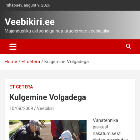
Skip
Pühapäev, august 9, 2026
to
content
Veebikiri.ee
Majandusliku aktsendiga hea äraolemise veebiajakiri
Home
Et cetera
Kulgemine Volgadega
ET CETERA
Kulgemine Volgadega
10/08/2009
Veebikiri
Vanatehnika
pisikust
nakatumisest