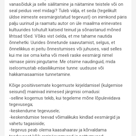
vanasõiduk ja selle säilitamine ja näitamine teistele või on
seal peidus veel midagi? Tuleb välja, et seda (tegelikult
üldse inimeste eesmärgistatud tegevust) on inimkond päris
palju uurinud ja raamatu autor on üle maailma erinevates
kultuurides tohutult katseid teinud ja sõnastanud mõned
lihtsad tõed. Võiks vist öelda, et me tahame nautida
õnnehetki. Uurides õnnetunde saavutamist, selgus, et
õnnelikkus ei peitu õnnestumises või juhuses, vaid selles
kui me ise oma keha või meeli raske eesmärgi nimel
viimase piirini pingutame. Me otsime naudinguid, mida
iseloomustab edasiliikumise tunne: uudsuse või
hakkamasaamise tunnetamine.
Kõige positiivsemate kogemuste kirjeldamisel (kulgemise
seisund) mainivad inimesed järgmisi omadusi:
-selline kogemus tekib, kui tegeleme mõne lõpuleviidava
tegevusega;
-keskendume tegevusele;
-keskendumise teevad võimalikuks kindlad eesmärgid ja
vahetu tagasiside;
-tegevus peab olema kaasahaarav ja kõrvaldama