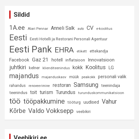
Sildid
1A.ee
CV
Anneli Salk
Alari Pennar
e-koolitus
auto
Eesti
Eesti Hotelli ja Restorani Personali Agentuur
Eesti Pank
EHRA
ettekandja
etikett
Gaz 21
hotell
Innovatsioon
Facebook
inflatsioon
juhtkiri
Koolitus
kokk
LG
kelner
klienditeenindus
majandus
personali valik
müük
majanduskasv
peakokk
Samsung
restoran
rahandus
teenindaja
renoveerimine
Turundus
toit
turism
teenindus
turunduskommunikatsioon
töö
tööpakkumine
Vahur
uudised
tööturg
Valdo Vokksepp
Kõrbe
veebikiri
Veebikiri.ee