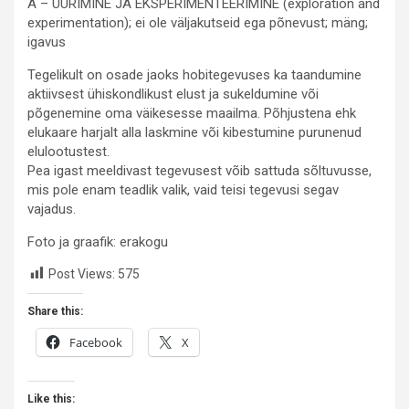
A – UURIMINE JA EKSPERIMENTEERIMINE (exploration and
experimentation); ei ole väljakutseid ega põnevust; mäng;
igavus
Tegelikult on osade jaoks hobitegevuses ka taandumine
aktiivsest ühiskondlikust elust ja sukeldumine või
põgenemine oma väikesesse maailma. Põhjustena ehk
elukaare harjalt alla laskmine või kibestumine purunenud
elulootustest.
Pea igast meeldivast tegevusest võib sattuda sõltuvusse,
mis pole enam teadlik valik, vaid teisi tegevusi segav
vajadus.
Foto ja graafik: erakogu
Post Views:
575
Share this:
Facebook
X
Like this: