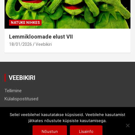
NATUKE NIHKES
Lemmikloomade elust VII
18/01/2026
Veebikiri
VEEBIKIRI
Tellimine
Külalispostitused
Sellel veebilehel kasutatakse küpsiseid. Veebilehe kasutamist
jätkates nõustute küpsiste kasutamisega.
Copyright © 2026
Veebikiri.ee
Andmekaitsetingimused
Nõustun
Lisainfo
Theme by:
Theme Horse
Proudly Powered by:
WordPress