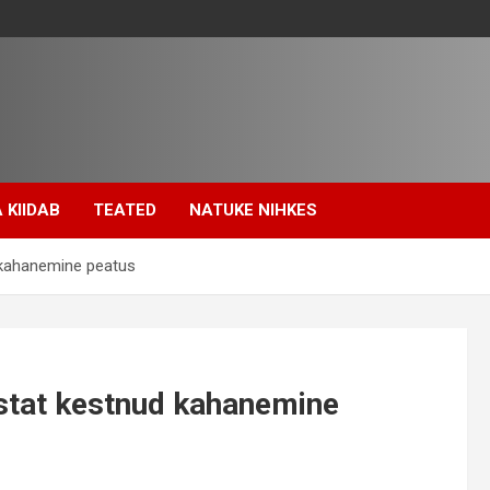
 KIIDAB
TEATED
NATUKE NIHKES
d kahanemine peatus
astat kestnud kahanemine