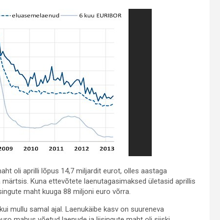
ht oli aprilli lõpus 14,7 miljardit eurot, olles aastaga
märtsis. Kuna ettevõtete laenutagasimaksed ületasid aprillis
singute maht kuuga 88 miljoni euro võrra.
em kui mullu samal ajal. Laenukäibe kasv on suureneva
uro mahus võetud laenude ja liisingute maht oli siiski