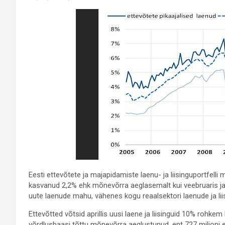
Eesti ettevõtete ja majapidamiste laenu- ja liisinguportfelli ma
kasvanud 2,2% ehk mõnevõrra aeglasemalt kui veebruaris ja 
uute laenude mahu, vähenes kogu reaalsektori laenude ja lii
Ettevõtted võtsid aprillis uusi laene ja liisinguid 10% rohk
võrdlusbaasi tõttu mõnevõrra aeglustunud, ent 727 miljoni e