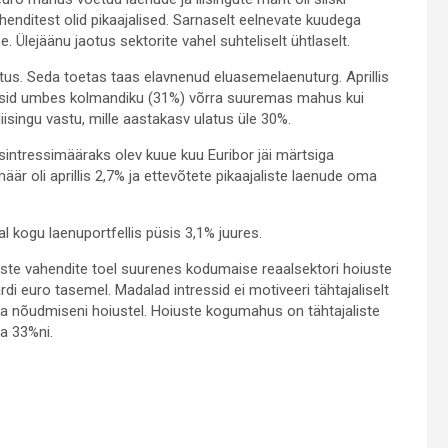
henditest olid pikaajalised. Sarnaselt eelnevate kuudega
 Ülejäänu jaotus sektorite vahel suhteliselt ühtlaselt.
us. Seda toetas taas elavnenud eluasemelaenuturg. Aprillis
enusid umbes kolmandiku (31%) võrra suuremas mahus kui
iisingu vastu, mille aastakasv ulatus üle 30%.
intressimääraks olev kuue kuu Euribor jäi märtsiga
r oli aprillis 2,7% ja ettevõtete pikaajaliste laenude oma
kogu laenuportfellis püsis 3,1% juures.
iste vahendite toel suurenes kodumaise reaalsektori hoiuste
di euro tasemel. Madalad intressid ei motiveeri tähtajaliselt
na nõudmiseni hoiustel. Hoiuste kogumahus on tähtajaliste
a 33%ni.