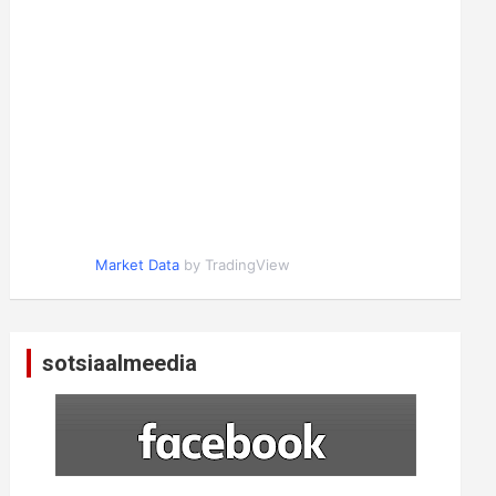
Market Data
by TradingView
sotsiaalmeedia