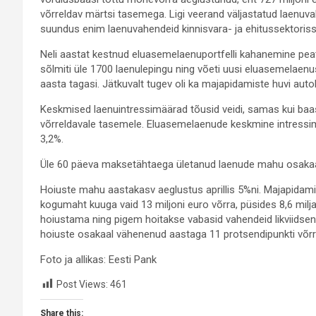
võrreldav märtsi tasemega. Ligi veerand väljastatud laenuva
suundus enim laenuvahendeid kinnisvara- ja ehitussektorisse.
Neli aastat kestnud eluasemelaenuportfelli kahanemine peat
sõlmiti üle 1700 laenulepingu ning võeti uusi eluasemela
aasta tagasi. Jätkuvalt tugev oli ka majapidamiste huvi autol
Keskmised laenuintressimäärad tõusid veidi, samas kui baas
võrreldavale tasemele. Eluasemelaenude keskmine intressimää
3,2%.
Üle 60 päeva maksetähtaega ületanud laenude mahu osakaal 
Hoiuste mahu aastakasv aeglustus aprillis 5%ni. Majapidam
kogumaht kuuga vaid 13 miljoni euro võrra, püsides 8,6 miljar
hoiustama ning pigem hoitakse vabasid vahendeid likviidse
hoiuste osakaal vähenenud aastaga 11 protsendipunkti võrr
Foto ja allikas: Eesti Pank
Post Views:
461
Share this: