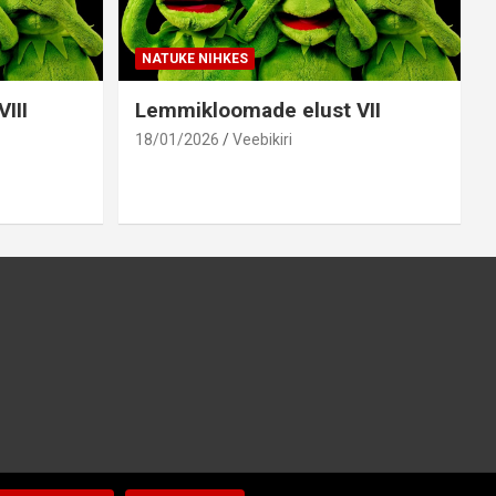
NATUKE NIHKES
III
Lemmikloomade elust VII
18/01/2026
Veebikiri