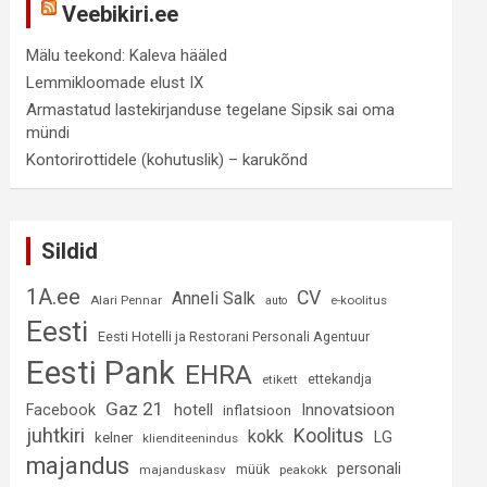
Veebikiri.ee
Mälu teekond: Kaleva hääled
Lemmikloomade elust IX
Armastatud lastekirjanduse tegelane Sipsik sai oma
mündi
Kontorirottidele (kohutuslik) – karukõnd
Sildid
1A.ee
CV
Anneli Salk
Alari Pennar
e-koolitus
auto
Eesti
Eesti Hotelli ja Restorani Personali Agentuur
Eesti Pank
EHRA
ettekandja
etikett
Gaz 21
hotell
Innovatsioon
Facebook
inflatsioon
juhtkiri
Koolitus
kokk
LG
kelner
klienditeenindus
majandus
personali
müük
majanduskasv
peakokk