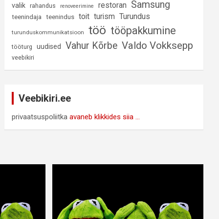
Samsung
restoran
valik
rahandus
renoveerimine
Turundus
toit
turism
teenindaja
teenindus
töö
tööpakkumine
turunduskommunikatsioon
Valdo Vokksepp
Vahur Kõrbe
uudised
tööturg
veebikiri
Veebikiri.ee
privaatsuspoliitka
avaneb klikkides siia ...