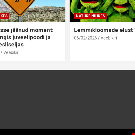
HKES
NATUKE NIHKES
sse jäänud moment:
Lemmikloomade elust V
ngis juveelipoodi ja
06/02/2026
Veebikiri
sliseljas
Veebikiri