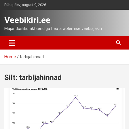
Skip
Pühapäev, august 9, 2026
to
content
Veebikiri.ee
Majandusliku aktsendiga hea äraolemise veebiajakiri
Home
tarbijahinnad
Silt:
tarbijahinnad