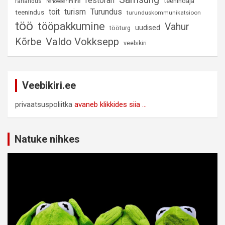
restoran
rahandus
teenindaja
renoveerimine
Turundus
toit
turism
teenindus
turunduskommunikatsioon
töö
tööpakkumine
Vahur
uudised
tööturg
Valdo Vokksepp
Kõrbe
veebikiri
Veebikiri.ee
privaatsuspoliitka
avaneb klikkides siia ...
Natuke nihkes