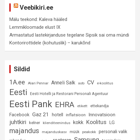
Veebikiri.ee
Mälu teekond: Kaleva hääled
Lemmikloomade elust IX
Armastatud lastekirjanduse tegelane Sipsik sai oma mündi
Kontorirottidele (kohutuslik) – karukõnd
Sildid
1A.ee
CV
Anneli Salk
Alari Pennar
e-koolitus
auto
Eesti
Eesti Hotelli ja Restorani Personali Agentuur
Eesti Pank
EHRA
ettekandja
etikett
Gaz 21
hotell
Innovatsioon
Facebook
inflatsioon
juhtkiri
Koolitus
kokk
LG
kelner
klienditeenindus
majandus
personali valik
müük
majanduskasv
peakokk
Samsung