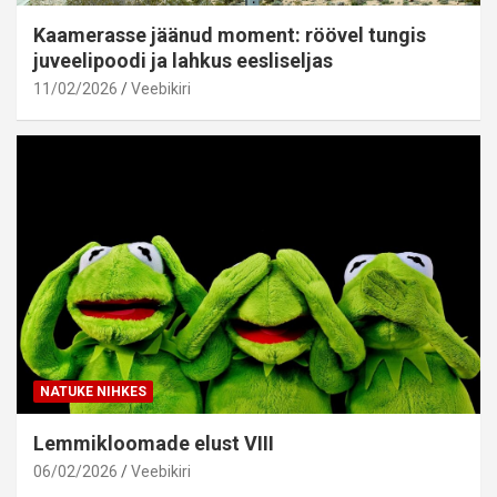
Kaamerasse jäänud moment: röövel tungis
juveelipoodi ja lahkus eesliseljas
11/02/2026
Veebikiri
NATUKE NIHKES
Lemmikloomade elust VIII
06/02/2026
Veebikiri