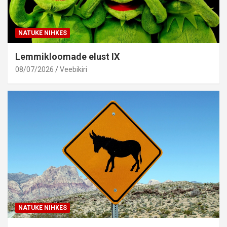
NATUKE NIHKES
Lemmikloomade elust IX
08/07/2026
Veebikiri
NATUKE NIHKES