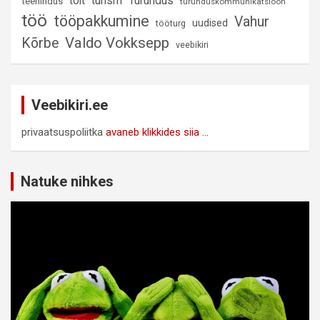
Turundus
toit
turism
teenindus
turunduskommunikatsioon
töö
tööpakkumine
Vahur
uudised
tööturg
Valdo Vokksepp
Kõrbe
veebikiri
Veebikiri.ee
privaatsuspoliitka
avaneb klikkides siia ...
Natuke nihkes