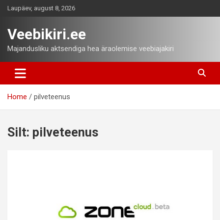
Skip
Laupäev, august 8, 2026
to
content
Veebikiri.ee
Majandusliku aktsendiga hea äraolemise veebiajakiri
Home
pilveteenus
Silt:
pilveteenus