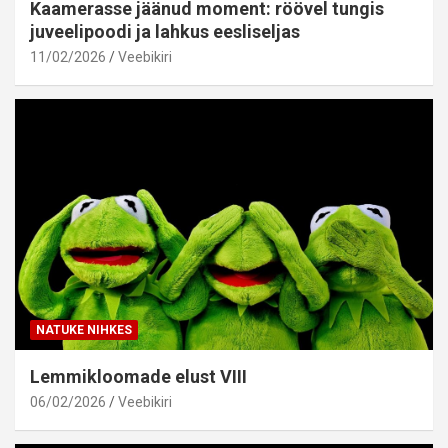
Kaamerasse jäänud moment: röövel tungis
juveelipoodi ja lahkus eesliseljas
11/02/2026
Veebikiri
NATUKE NIHKES
Lemmikloomade elust VIII
06/02/2026
Veebikiri