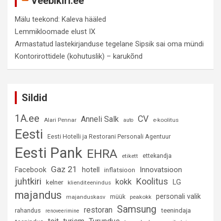
Veebikiri.ee
Mälu teekond: Kaleva hääled
Lemmikloomade elust IX
Armastatud lastekirjanduse tegelane Sipsik sai oma mündi
Kontorirottidele (kohutuslik) – karukõnd
Sildid
1A.ee
CV
Anneli Salk
Alari Pennar
e-koolitus
auto
Eesti
Eesti Hotelli ja Restorani Personali Agentuur
Eesti Pank
EHRA
ettekandja
etikett
Gaz 21
hotell
Innovatsioon
Facebook
inflatsioon
juhtkiri
Koolitus
kokk
LG
kelner
klienditeenindus
majandus
personali valik
müük
majanduskasv
peakokk
Samsung
restoran
rahandus
teenindaja
renoveerimine