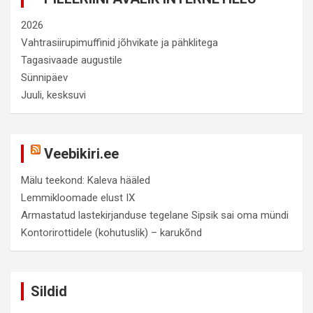
2026
Vahtrasiirupimuffinid jõhvikate ja pähklitega
Tagasivaade augustile
Sünnipäev
Juuli, kesksuvi
Veebikiri.ee
Mälu teekond: Kaleva hääled
Lemmikloomade elust IX
Armastatud lastekirjanduse tegelane Sipsik sai oma mündi
Kontorirottidele (kohutuslik) – karukõnd
Sildid