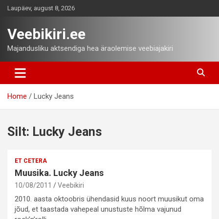
Skip
Laupäev, august 8, 2026
to
content
Veebikiri.ee
Majandusliku aktsendiga hea äraolemise veebiajakiri
Home
Lucky Jeans
Silt:
Lucky Jeans
ET CETERA
Muusika. Lucky Jeans
10/08/2011
Veebikiri
2010. aasta oktoobris ühendasid kuus noort muusikut oma
jõud, et taastada vahepeal unustuste hõlma vajunud