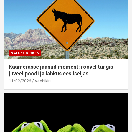
NATUKE NIHKES
Kaamerasse jäänud moment: röövel tungis
juveelipoodi ja lahkus eesliseljas
11/02/2026
Veebikiri