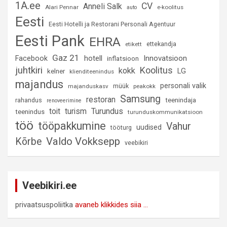
1A.ee
CV
Anneli Salk
Alari Pennar
e-koolitus
auto
Eesti
Eesti Hotelli ja Restorani Personali Agentuur
Eesti Pank
EHRA
ettekandja
etikett
Gaz 21
hotell
Innovatsioon
Facebook
inflatsioon
juhtkiri
Koolitus
kokk
LG
kelner
klienditeenindus
majandus
personali valik
müük
majanduskasv
peakokk
Samsung
restoran
rahandus
teenindaja
renoveerimine
Turundus
toit
turism
teenindus
turunduskommunikatsioon
töö
tööpakkumine
Vahur
uudised
tööturg
Valdo Vokksepp
Kõrbe
veebikiri
Veebikiri.ee
privaatsuspoliitka
avaneb klikkides siia ...