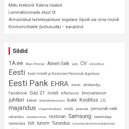
Mälu teekond: Kaleva hääled
Lemmikloomade elust IX
Armastatud lastekirjanduse tegelane Sipsik sai oma mündi
Kontorirottidele (kohutuslik) – karukõnd
Sildid
1A.ee
CV
Anneli Salk
Alari Pennar
e-koolitus
auto
Eesti
Eesti Hotelli ja Restorani Personali Agentuur
Eesti Pank
EHRA
ettekandja
etikett
Gaz 21
hotell
Innovatsioon
Facebook
inflatsioon
juhtkiri
Koolitus
kokk
LG
kelner
klienditeenindus
majandus
personali valik
müük
majanduskasv
peakokk
Samsung
restoran
rahandus
teenindaja
renoveerimine
Turundus
toit
turism
teenindus
turunduskommunikatsioon