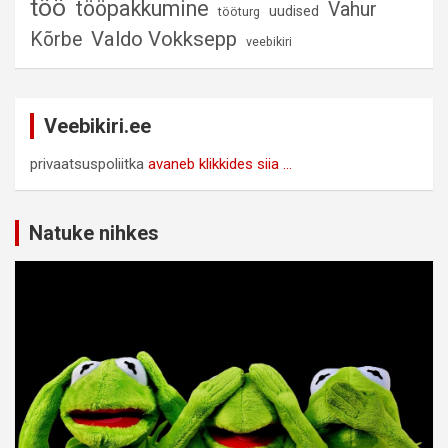
töö
tööpakkumine
Vahur
uudised
tööturg
Valdo Vokksepp
Kõrbe
veebikiri
Veebikiri.ee
privaatsuspoliitka
avaneb klikkides siia ...
Natuke nihkes