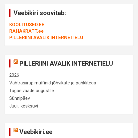
Veebikiri soovitab:
KOOLITUSED.EE
RAHAKRATT.ee
PILLERIINI AVALIK INTERNETIELU
PILLERIINI AVALIK INTERNETIELU
2026
Vahtrasiirupimuffinid jõhvikate ja pähklitega
Tagasivaade augustile
Sünnipäev
Juuli, kesksuvi
Veebikiri.ee