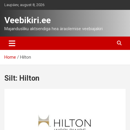
Skip
Laupäev, august 8, 2026
to
content
Veebikiri.ee
Majandusliku aktsendiga hea äraolemise veebiajakiri
Home
Hilton
Silt:
Hilton