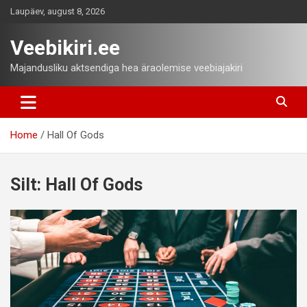
Skip
Laupäev, august 8, 2026
to
content
Veebikiri.ee
Majandusliku aktsendiga hea äraolemise veebiajakiri
Home
Hall Of Gods
Silt:
Hall Of Gods