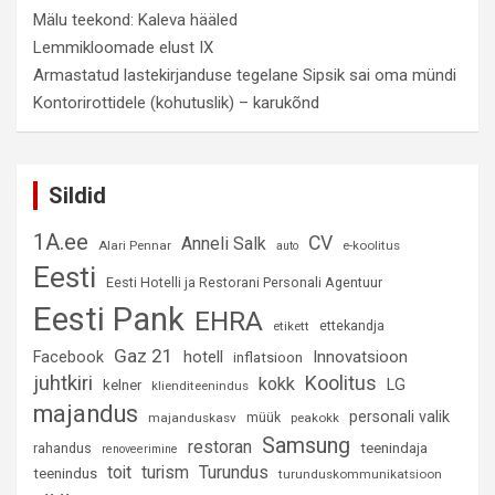
Mälu teekond: Kaleva hääled
Lemmikloomade elust IX
Armastatud lastekirjanduse tegelane Sipsik sai oma mündi
Kontorirottidele (kohutuslik) – karukõnd
Sildid
1A.ee
CV
Anneli Salk
Alari Pennar
e-koolitus
auto
Eesti
Eesti Hotelli ja Restorani Personali Agentuur
Eesti Pank
EHRA
ettekandja
etikett
Gaz 21
hotell
Innovatsioon
Facebook
inflatsioon
juhtkiri
Koolitus
kokk
LG
kelner
klienditeenindus
majandus
personali valik
müük
majanduskasv
peakokk
Samsung
restoran
rahandus
teenindaja
renoveerimine
Turundus
toit
turism
teenindus
turunduskommunikatsioon