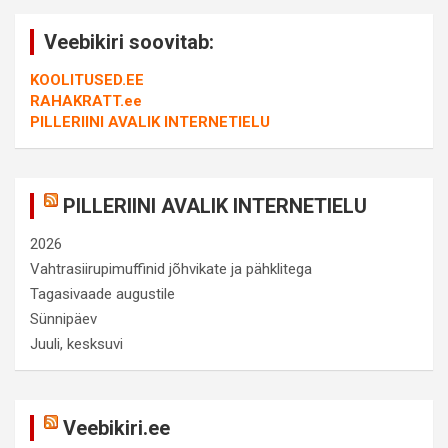
Veebikiri soovitab:
KOOLITUSED.EE
RAHAKRATT.ee
PILLERIINI AVALIK INTERNETIELU
PILLERIINI AVALIK INTERNETIELU
2026
Vahtrasiirupimuffinid jõhvikate ja pähklitega
Tagasivaade augustile
Sünnipäev
Juuli, kesksuvi
Veebikiri.ee