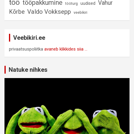
töö
tööpakkumine
Vahur
uudised
tööturg
Valdo Vokksepp
Kõrbe
veebikiri
Veebikiri.ee
privaatsuspoliitka
avaneb klikkides siia ...
Natuke nihkes