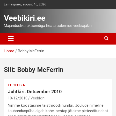
Skip
Esmaspäev, august 10, 2026
to
content
Veebikiri.ee
Majandusliku aktsendiga hea äraolemise veebiajakiri
Home
Bobby McFerrin
Silt:
Bobby McFerrin
ET CETERA
Juhtkiri. Detsember 2010
10/12/2010
Veebikiri
Nimme koostasime teistmoodi numbri. Jõulude nimeline
kaubanduspüha algab kohe, sestap jätsime pieteeditundest