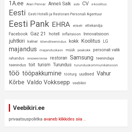
1A.ee
CV
Anneli Salk
Alari Pennar
e-koolitus
auto
Eesti
Eesti Hotelli ja Restorani Personali Agentuur
Eesti Pank
EHRA
ettekandja
etikett
Gaz 21
hotell
Innovatsioon
Facebook
inflatsioon
juhtkiri
Koolitus
kokk
LG
kelner
klienditeenindus
majandus
personali valik
müük
majanduskasv
peakokk
Samsung
restoran
rahandus
teenindaja
renoveerimine
Turundus
toit
turism
teenindus
turunduskommunikatsioon
töö
tööpakkumine
Vahur
uudised
tööturg
Valdo Vokksepp
Kõrbe
veebikiri
Veebikiri.ee
privaatsuspoliitka
avaneb klikkides siia ...