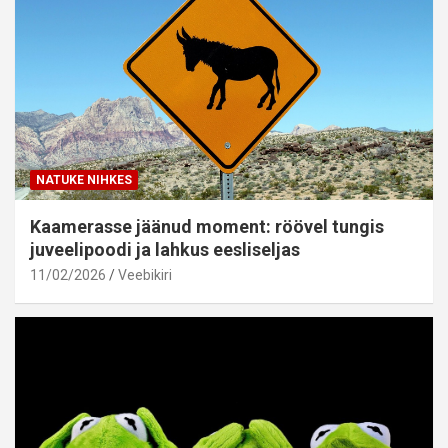
NATUKE NIHKES
Kaamerasse jäänud moment: röövel tungis
juveelipoodi ja lahkus eesliseljas
11/02/2026
Veebikiri