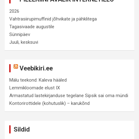
2026
Vahtrasiirupimuffinid jõhvikate ja pähklitega
Tagasivaade augustile
Sünnipäev
Juuli, kesksuvi
Veebikiri.ee
Mälu teekond: Kaleva hääled
Lemmikloomade elust IX
Armastatud lastekirjanduse tegelane Sipsik sai oma mündi
Kontorirottidele (kohutuslik) – karukõnd
Sildid